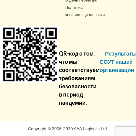
В день переезда!
Политика
конфиденциальности
QR-код о том,
Результат
что мы
СОУТ нашей
соответствуем
организации
требованиям
безопасности
в период
пандемии.
Copyright © 2006-2020 AAA Logistics Ltd.